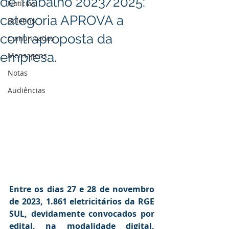
de Trabalho 2023/2025:
Notícias
categoria APROVA a
Boletins
contraproposta da
Comunicados
empresa.
Mensagens
Notas
Audiências
Entre os dias 27 e 28 de novembro 
de 2023, 1.861 eletricitários da RGE 
SUL, devidamente convocados por 
edital, na modalidade digital, 