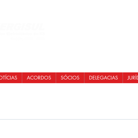
Central de Atendi
WhatsApp: (51)
E-mail:
secretaria
senergisul.si
TÍCIAS
ACORDOS
SÓCIOS
DELEGACIAS
JURÍ