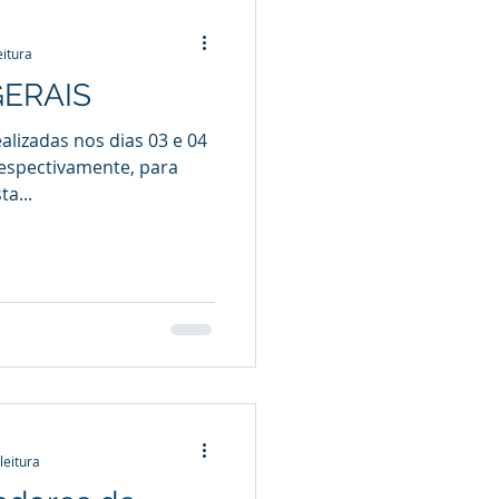
eitura
GERAIS
alizadas nos dias 03 e 04
 respectivamente, para
a...
leitura