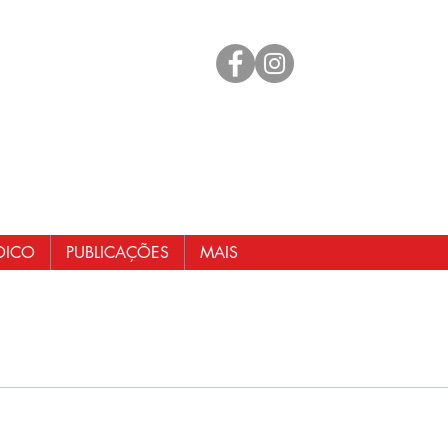
mento
 98461-1551
@senergisul.com.br
ndicato@gmail.com
DICO
PUBLICAÇÕES
MAIS