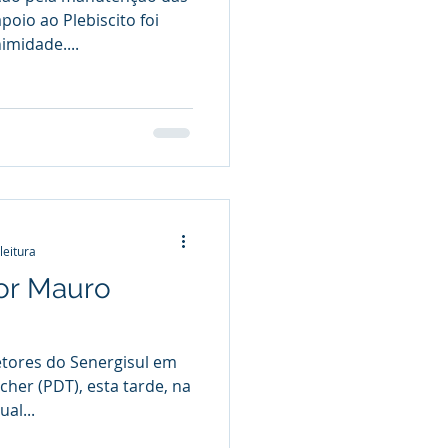
oio ao Plebiscito foi
imidade....
leitura
dor Mauro
etores do Senergisul em
cher (PDT), esta tarde, na
al...