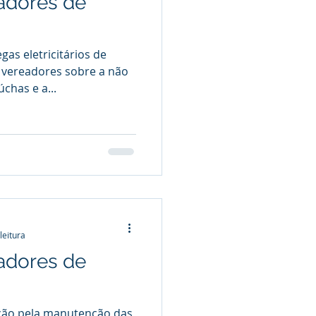
adores de
gas eletricitários de
 vereadores sobre a não
chas e a...
leitura
adores de
ção pela manutenção das