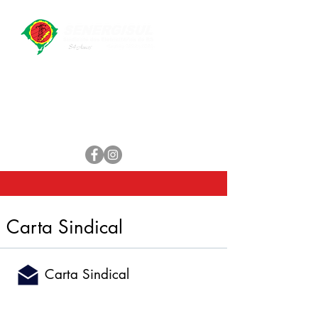
Central de Atendimento
WhatsApp:
(51) 98461-1551
E-mail:
secretaria@senergisul.com.br
senergisul.sindicato@gmail.com
Carta Sindical
Carta Sindical