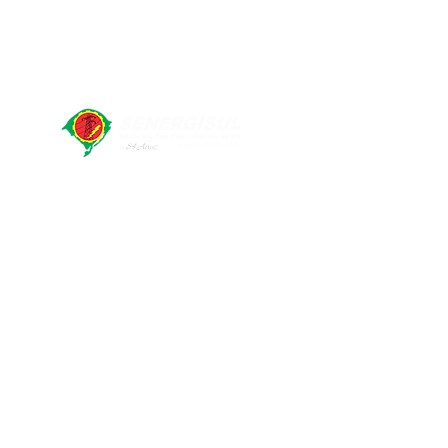
SENERGISUL - Sindicato dos Eletricitários do Rio
Grande do Sul
Rua Marcílio Dias, 491. Bairro Menino Deus. Porto
Alegre/RS - CEP 90130-001
CNPJ:
92958990
/0001-93
Atendimento: Segunda à Sexta
09h às 12h
14h às 17h
© 2020 SENERGISUL. Desenvolvido por
EYES Soluções não óbvias
.
Política de Privacidade