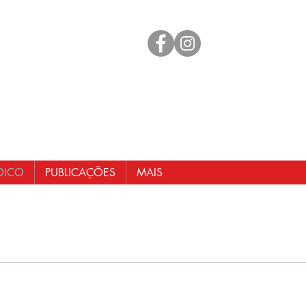
mento
 98461-1551
@senergisul.com.br
ndicato@gmail.com
DICO
PUBLICAÇÕES
MAIS