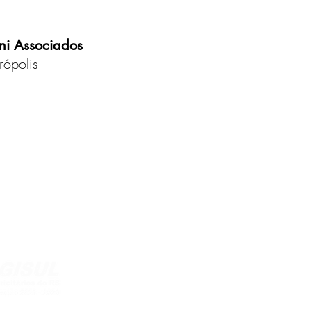
ni Associados
rópolis
Aten