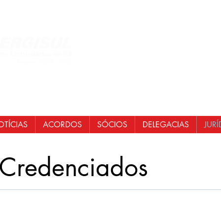
Central de Atendi
WhatsApp: (51)
E-mail:
secretaria
senergisul.si
TÍCIAS
ACORDOS
SÓCIOS
DELEGACIAS
JURÍ
Credenciados