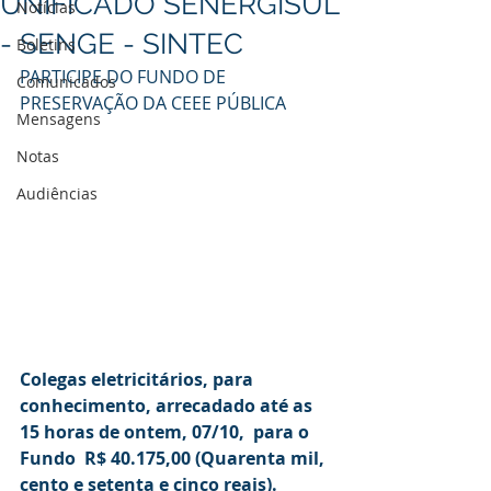
UNIFICADO SENERGISUL
Notícias
- SENGE - SINTEC
Boletins
PARTICIPE DO FUNDO DE 
Comunicados
PRESERVAÇÃO DA CEEE PÚBLICA
Mensagens
Notas
Audiências
Colegas eletricitários, para 
conhecimento, arrecadado até as 
15 horas de ontem, 07/10,  para o 
Fundo  R$ 40.175,00 (Quarenta mil, 
cento e setenta e cinco reais).  