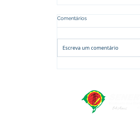
Comentários
Escreva um comentário
Assembleia Âmbar Sul
Energia - Candiota -
Proposta ACT 2026/2028
SENERGISUL - Sindicato dos Elet