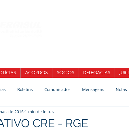
Central de Atendi
WhatsApp: (51)
E-mail:
secretaria
senergisul.si
TÍCIAS
ACORDOS
SÓCIOS
DELEGACIAS
JURÍ
ias
Boletins
Comunicados
Mensagens
Notas
mar. de 2016
1 min de leitura
TIVO CRE - RGE