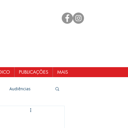
mento
 98461-1551
@senergisul.com.br
ndicato@gmail.com
DICO
PUBLICAÇÕES
MAIS
Audiências