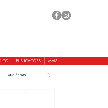
mento
 98461-1551
@senergisul.com.br
ndicato@gmail.com
DICO
PUBLICAÇÕES
MAIS
Audiências