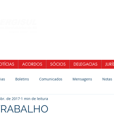
Central de Atendi
WhatsApp: (51)
E-mail:
secretaria
senergisul.si
TÍCIAS
ACORDOS
SÓCIOS
DELEGACIAS
JURÍ
ias
Boletins
Comunicados
Mensagens
Notas
abr. de 2017
1 min de leitura
 TRABALHO