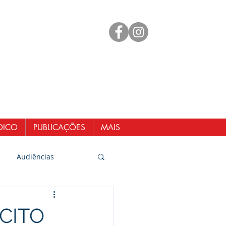
mento
 98461-1551
@senergisul.com.br
ndicato@gmail.com
DICO
PUBLICAÇÕES
MAIS
Audiências
CITO