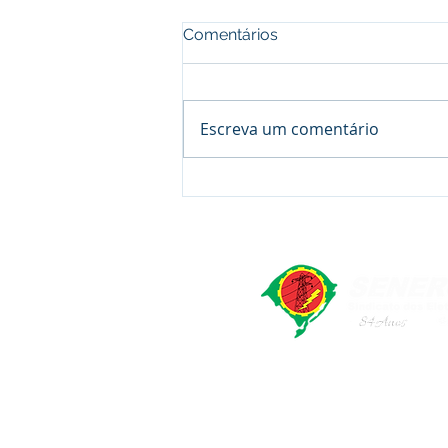
Comentários
Escreva um comentário
Assembleia Âmbar Sul
Energia - Candiota -
Proposta ACT 2026/2028
SENERGISUL - Sindicato dos Elet
Rua Marcílio Dias, 491. Bairr