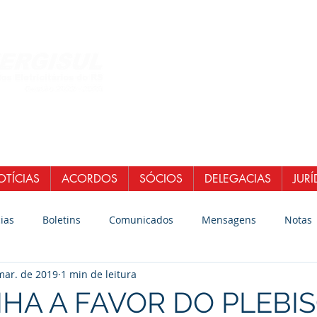
Central de Atendi
WhatsApp: (51)
E-mail:
secretaria
senergisul.si
TÍCIAS
ACORDOS
SÓCIOS
DELEGACIAS
JURÍ
ias
Boletins
Comunicados
Mensagens
Notas
mar. de 2019
1 min de leitura
A A FAVOR DO PLEBIS