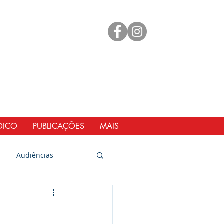
mento
 98461-1551
@senergisul.com.br
ndicato@gmail.com
DICO
PUBLICAÇÕES
MAIS
Audiências