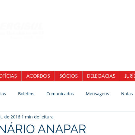
Central de Atendi
WhatsApp: (51)
E-mail:
secretaria
senergisul.si
TÍCIAS
ACORDOS
SÓCIOS
DELEGACIAS
JURÍ
ias
Boletins
Comunicados
Mensagens
Notas
t. de 2016
1 min de leitura
MINÁRIO ANAPAR