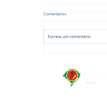
Comentários
Escreva um comentário
Assembleia Âmbar Sul
Energia - Candiota -
Proposta ACT 2026/2028
SENERGISUL - Sindicato dos Elet