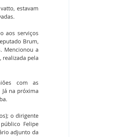
vatto, estavam 
vadas. 
 aos serviços 
eputado Brum, 
. Mencionou a 
realizada pela 
iões com as 
 Já na próxima 
ba. 
); o dirigente 
úblico Felipe 
rio adjunto da 