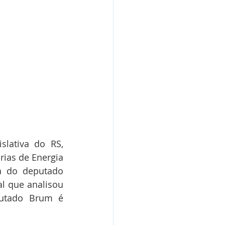
slativa do RS, 
ias de Energia 
a do deputado 
 que analisou 
utado Brum é 