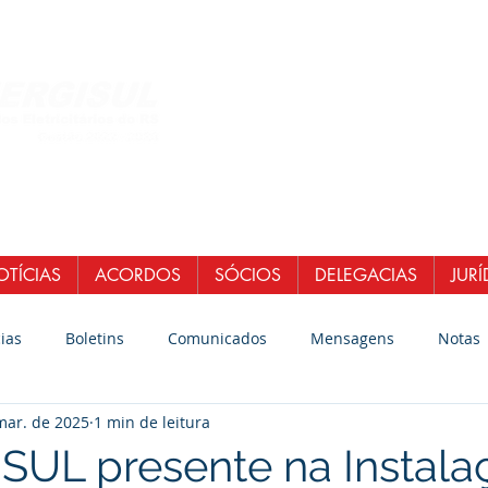
Central de Atendi
WhatsApp: (51)
E-mail:
secretaria
senergisul.si
TÍCIAS
ACORDOS
SÓCIOS
DELEGACIAS
JURÍ
ias
Boletins
Comunicados
Mensagens
Notas
mar. de 2025
1 min de leitura
UL presente na Instala