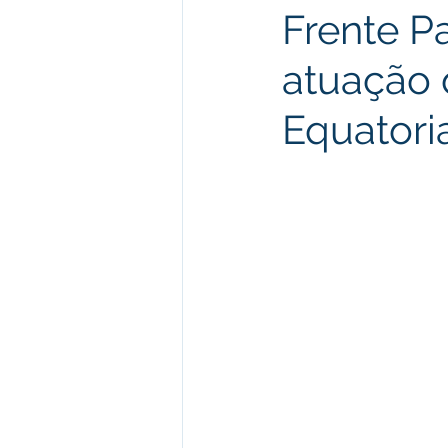
Frente P
atuação 
Equatori