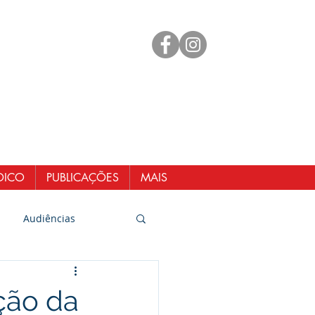
mento
 98461-1551
@senergisul.com.br
ndicato@gmail.com
DICO
PUBLICAÇÕES
MAIS
Audiências
ção da