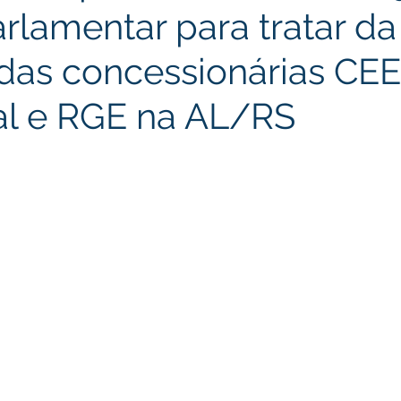
arlamentar para tratar da
das concessionárias CE
al e RGE na AL/RS