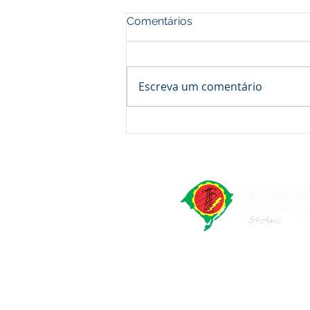
Comentários
Escreva um comentário
Assembleia Âmbar Sul
Energia - Candiota -
Proposta ACT 2026/2028
SENERGISUL - Sindicato dos Elet
Rua Marcílio Dias, 491. Bairr