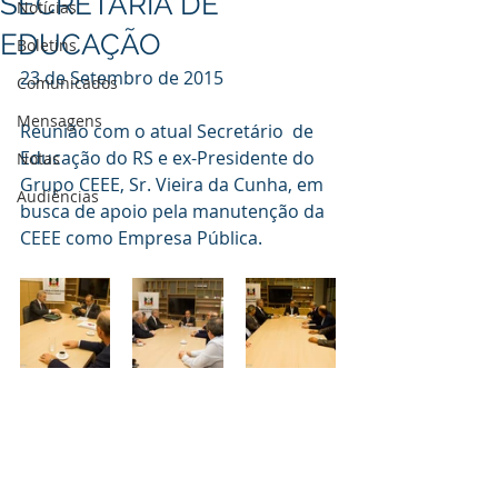
SECRETARIA DE
Notícias
EDUCAÇÃO
Boletins
23 de Setembro de 2015
Comunicados
Mensagens
Reunião com o atual Secretário  de 
Educação do RS e ex-Presidente do 
Notas
Grupo CEEE, Sr. Vieira da Cunha, em  
Audiências
busca de apoio pela manutenção da 
CEEE como Empresa Pública.