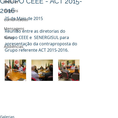
GRUPO CEEE - ACT 2015-
Notícias
2016
Boletins
25 de Maio de 2015
Comunicados
Mensagens
Reunião entre as diretorias do 
Grupo CEEE e  SENERGISUL para 
Notas
apresentação da contraproposta do 
Audiências
Grupo referente ACT 2015-2016.
Galerias