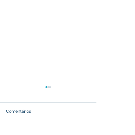
Comentários
ELEIÇÃO SENERGISUL
Escreva um comentário