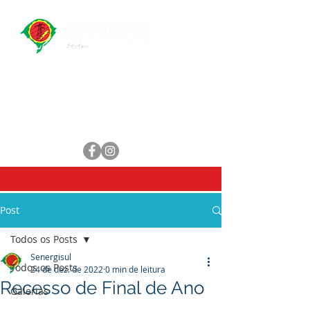
Central de Atendimento
WhatsApp:
(51) 98461-1551
E-mail:
secretaria@senergisul.com.br
senergisul.sindicato@gmail.com
Post
Todos os Posts
Senergisul
Todos os Posts
24 de dez. de 2022
0 min de leitura
Recesso de Final de Ano
Galerias