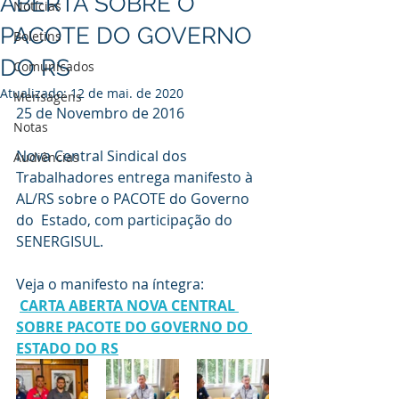
ABERTA SOBRE O
Notícias
PACOTE DO GOVERNO
Boletins
DO RS
Comunicados
Atualizado:
12 de mai. de 2020
Mensagens
25 de Novembro de 2016
Notas
Nova Central Sindical dos  
Audiências
Trabalhadores entrega manifesto à 
AL/RS sobre o PACOTE do Governo 
do  Estado, com participação do 
SENERGISUL. 
Veja o manifesto na íntegra:
CARTA ABERTA NOVA CENTRAL 
SOBRE PACOTE DO GOVERNO DO 
ESTADO DO RS