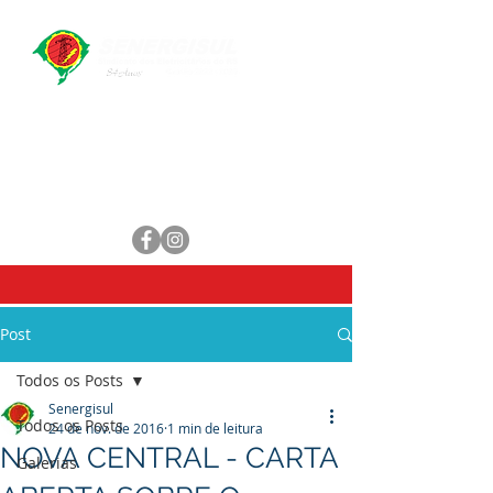
Central de Atendimento
WhatsApp:
(51) 98461-1551
E-mail:
secretaria@senergisul.com.br
senergisul.sindicato@gmail.com
Post
Todos os Posts
Senergisul
Todos os Posts
24 de nov. de 2016
1 min de leitura
NOVA CENTRAL - CARTA
Galerias