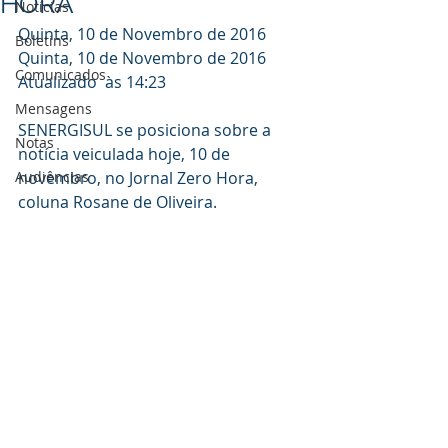
HORA
Notícias
Quinta, 10 de Novembro de 2016
Boletins
Quinta, 10 de Novembro de 2016
Comunicados
Atualizado  às 14:23
Mensagens
SENERGISUL se posiciona sobre a 
Notas
notícia veiculada hoje, 10 de 
Audiências
novembro, no Jornal Zero Hora, 
coluna Rosane de Oliveira.