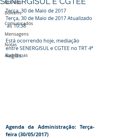
SENERGISUL E CGTEE
Notícias
Terça, 30 de Maio de 2017
Boletins
Terça, 30 de Maio de 2017
 Atualizado 
Comunicados
 às 10:38
Mensagens
Está ocorrendo hoje, mediação 
Notas
entre SENERGISUL e CGTEE no TRT 4ª 
Audiências
Região.
Agenda da Administração: Terça-
feira (30/05/2017)