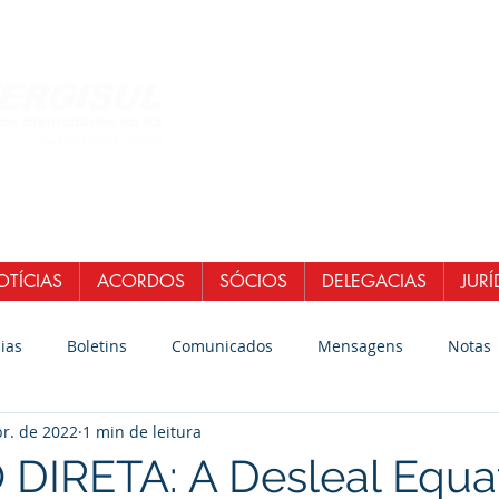
Central de Atendi
WhatsApp: (51)
E-mail:
secretaria
senergisul.si
TÍCIAS
ACORDOS
SÓCIOS
DELEGACIAS
JURÍ
ias
Boletins
Comunicados
Mensagens
Notas
br. de 2022
1 min de leitura
DIRETA: A Desleal Equat