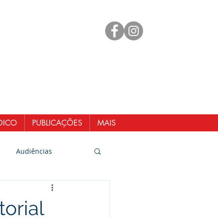
mento
 98461-1551
@senergisul.com.br
ndicato@gmail.com
DICO
PUBLICAÇÕES
MAIS
Audiências
orial