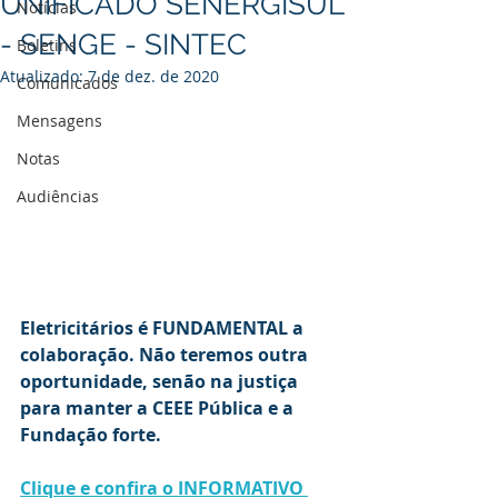
UNIFICADO SENERGISUL
Notícias
- SENGE - SINTEC
Boletins
Atualizado:
7 de dez. de 2020
Comunicados
Mensagens
Notas
Audiências
Eletricitários é FUNDAMENTAL a 
colaboração. Não teremos outra 
oportunidade, senão na justiça 
para manter a CEEE Pública e a 
Fundação forte.
Clique e confira o INFORMATIVO 