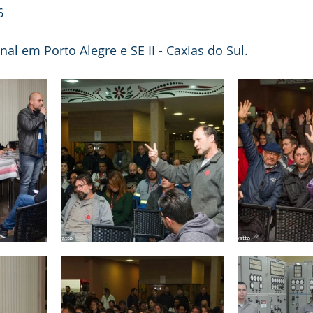
6
al em Porto Alegre e SE II - Caxias do Sul.