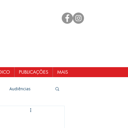
mento
 98461-1551
@senergisul.com.br
ndicato@gmail.com
DICO
PUBLICAÇÕES
MAIS
Audiências