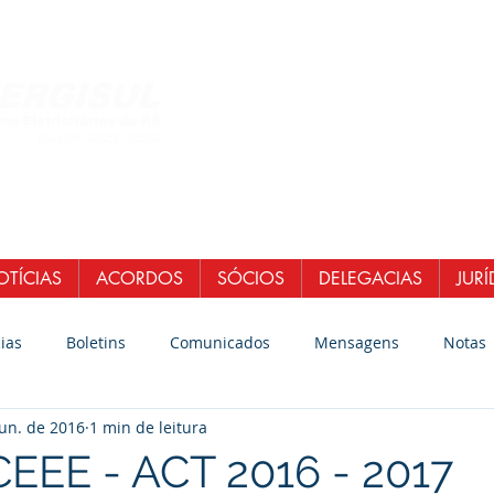
Central de Atendi
WhatsApp: (51)
E-mail:
secretaria
senergisul.si
TÍCIAS
ACORDOS
SÓCIOS
DELEGACIAS
JURÍ
ias
Boletins
Comunicados
Mensagens
Notas
jun. de 2016
1 min de leitura
EE - ACT 2016 - 2017