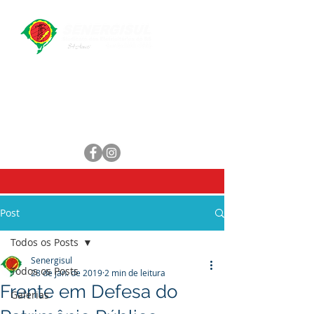
Central de Atendimento
WhatsApp:
(51) 98461-1551
E-mail:
secretaria@senergisul.com.br
senergisul.sindicato@gmail.com
Post
Todos os Posts
Senergisul
Todos os Posts
28 de jan. de 2019
2 min de leitura
Frente em Defesa do
Galerias