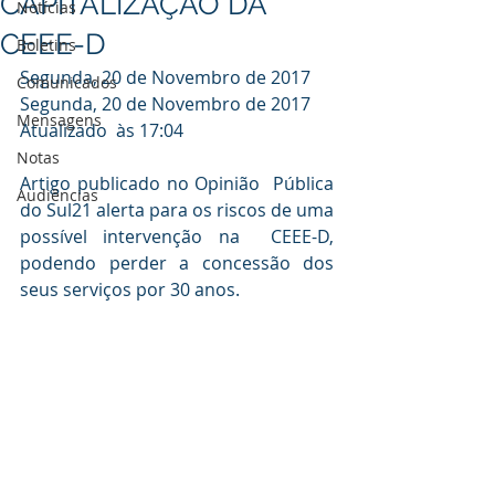
CAPITALIZAÇÃO DA
Notícias
CEEE-D
Boletins
Segunda, 20 de Novembro de 2017
Comunicados
Segunda, 20 de Novembro de 2017 
Mensagens
Atualizado  às 17:04
Notas
Artigo publicado no Opinião  Pública 
Audiências
do Sul21 alerta para os riscos de uma 
possível intervenção na  CEEE-D, 
podendo perder a concessão dos 
seus serviços por 30 anos.