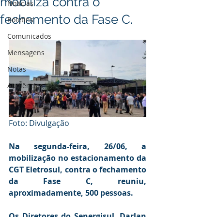
mobiliza contra o
Notícias
fechamento da Fase C.
Boletins
Comunicados
Mensagens
Notas
Audiências
Foto: Divulgação
Na segunda-feira, 26/06, a 
mobilização no estacionamento da 
CGT Eletrosul, contra o fechamento 
da Fase C, reuniu, 
aproximadamente, 500 pessoas.
Os Diretores do Senergisul, Darlan 