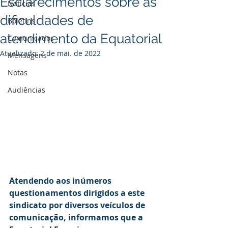
Esclarecimentos sobre as
Notícias
dificuldades de
Boletins
atendimento da Equatorial
Comunicados
Atualizado:
2 de mai. de 2022
Mensagens
Notas
Audiências
Atendendo aos inúmeros 
questionamentos dirigidos a este 
sindicato por diversos veículos de 
comunicação, informamos que a 