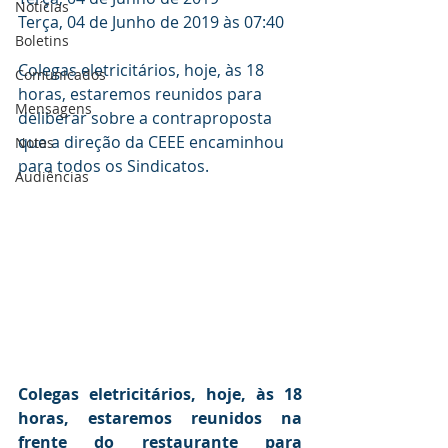
Notícias
Terça, 04 de Junho de 2019 às 07:40
Boletins
Colegas eletricitários, hoje, às 18 
Comunicados
horas, estaremos reunidos para 
Mensagens
deliberar sobre a contraproposta 
que a direção da CEEE encaminhou 
Notas
para todos os Sindicatos.
Audiências
Colegas eletricitários, hoje, às 18 
horas, estaremos reunidos na 
frente do restaurante para 