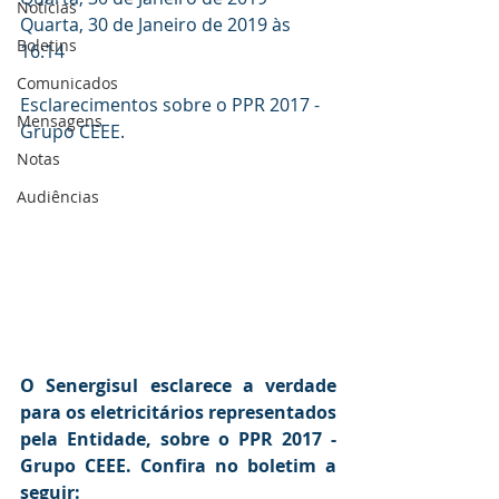
Notícias
Quarta, 30 de Janeiro de 2019 às 
Boletins
16:14
Comunicados
Esclarecimentos sobre o PPR 2017 - 
Mensagens
Grupo CEEE.
Notas
Audiências
O Senergisul esclarece a verdade 
para os eletricitários representados 
pela Entidade, sobre o PPR 2017 - 
Grupo CEEE. Confira no boletim a 
seguir: