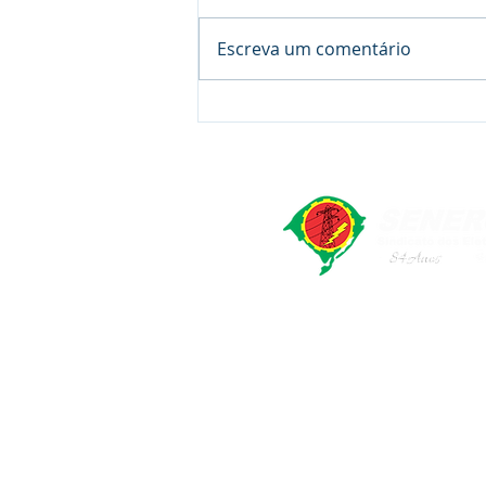
Escreva um comentário
SENERGISUL E CECÍLIA
COSTA ADVOGADOS -
PROCESSO LEI Nº 3.096/56
EX-AUTÁRQUICOS
SENERGISUL - Sindicato dos Elet
Rua Marcílio Dias, 491. Bairr
CNPJ: 92958990/0001-93