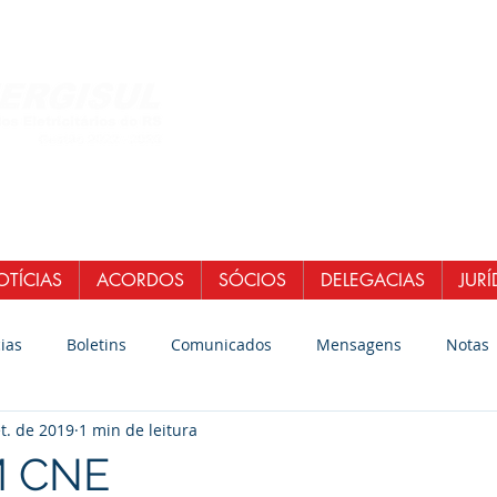
Central de Atendi
WhatsApp: (51)
E-mail:
secretaria
senergisul.si
TÍCIAS
ACORDOS
SÓCIOS
DELEGACIAS
JURÍ
ias
Boletins
Comunicados
Mensagens
Notas
t. de 2019
1 min de leitura
M CNE