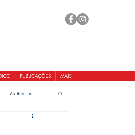
mento
 98461-1551
@senergisul.com.br
ndicato@gmail.com
DICO
PUBLICAÇÕES
MAIS
Audiências