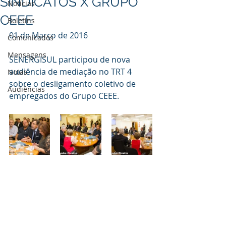
SINDICATOS X GRUPO
Notícias
CEEE
Boletins
01 de Março de 2016
Comunicados
Mensagens
SENERGISUL participou de nova 
audiência de mediação no TRT 4 
Notas
sobre o desligamento coletivo de 
Audiências
empregados do Grupo CEEE. 