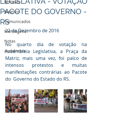
LEGISLATIVA - VOTAÇÃO
Notícias
PACOTE DO GOVERNO -
Boletins
RS
Comunicados
22 de Dezembro de 2016
Mensagens
Notas
No quarto dia de votação na  
Audiências
Assembleia Legislativa, a Praça da 
Matriz, mais uma vez, foi palco de  
intensos protestos e muitas 
manifestações contrárias ao Pacote 
do  Governo do Estado do RS. 