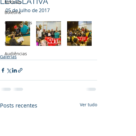
LEGISLATIVA
Notícias
05 de Julho de 2017
Boletins
Comunicados
Mensagens
Notas
Audiências
Galerias
Posts recentes
Ver tudo