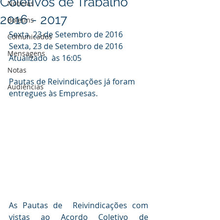
Coletivos de Trabalho
Notícias
2016 - 2017
Boletins
Sexta, 23 de Setembro de 2016
Comunicados
Sexta, 23 de Setembro de 2016
Mensagens
Atualizado  às 16:05
Notas
Pautas de Reivindicações já foram 
Audiências
entregues às Empresas.
As Pautas de  Reivindicações com 
vistas ao Acordo Coletivo de 