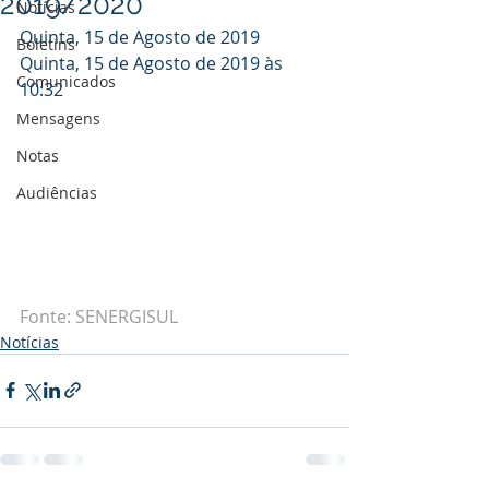
2019/2020
Notícias
Quinta, 15 de Agosto de 2019
Boletins
Quinta, 15 de Agosto de 2019 às 
Comunicados
10:32
Mensagens
Notas
Audiências
Fonte: SENERGISUL
Notícias