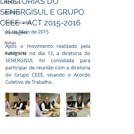
DIRETORIAS DO
Notícias
SENERGISUL E GRUPO
Boletins
CEEE - ACT 2015-2016
Comunicados
15 de Maio de 2015
Mensagens
Notas
Após o movimento realizado pela  
Audiências
categoria no dia 12, a diretoria do 
SENERGISUL foi convidada para  
participar de reunião com a diretoria 
do Grupo CEEE, visando o Acordo  
Coletivo de Trabalho.