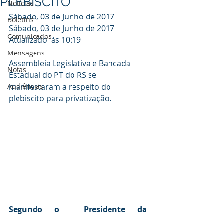
PLEBISCITO
Notícias
Sábado, 03 de Junho de 2017
Boletins
Sábado, 03 de Junho de 2017
Comunicados
Atualizado  às 10:19
Mensagens
Assembleia Legislativa e Bancada 
Notas
Estadual do PT do RS se 
Audiências
manifestaram a respeito do 
plebiscito para privatização.
Segundo o  Presidente da 