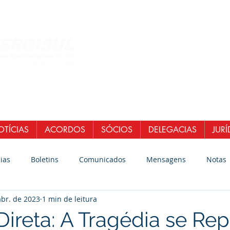
Central de Atendi
WhatsApp: (51)
E-mail:
secretaria
senergisul.si
TÍCIAS
ACORDOS
SÓCIOS
DELEGACIAS
JURÍ
ias
Boletins
Comunicados
Mensagens
Notas
abr. de 2023
1 min de leitura
Direta: A Tragédia se Re