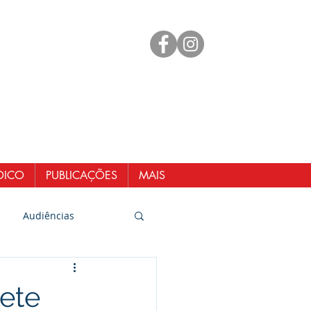
mento
 98461-1551
@senergisul.com.br
ndicato@gmail.com
DICO
PUBLICAÇÕES
MAIS
Audiências
pete