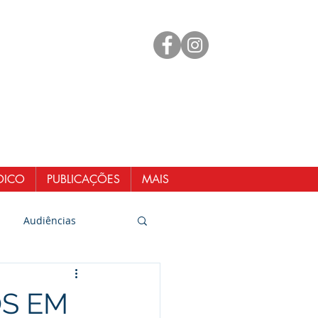
mento
 98461-1551
@senergisul.com.br
ndicato@gmail.com
DICO
PUBLICAÇÕES
MAIS
Audiências
OS EM