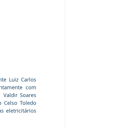
e Luiz Carlos 
juntamente  com 
 Valdir Soares 
 Celso Toledo 
letricitários 