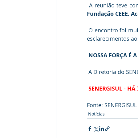
 A reunião teve co
Fundação CEEE, Ac
 O encontro foi muito produtivo, onde as dúvidas foram sanadas e  realizados diversos 
esclarecimentos ao
NOSSA FORÇA É A
 A Diretoria do SE
SENERGISUL - HÁ
Fonte: SENERGISUL
Notícias