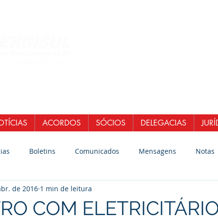
Central de Atendi
WhatsApp: (51)
E-mail:
secretaria
senergisul.si
TÍCIAS
ACORDOS
SÓCIOS
DELEGACIAS
JURÍ
ias
Boletins
Comunicados
Mensagens
Notas
abr. de 2016
1 min de leitura
O COM ELETRICITÁRI