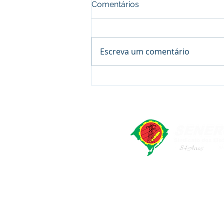
Comentários
Escreva um comentário
Assembleia Âmbar Sul
Energia - Candiota -
Proposta ACT 2026/2028
SENERGISUL - Sindicato dos Elet
Rua Marcílio Dias, 491. Bairr
CNPJ: 92958990/0001-93