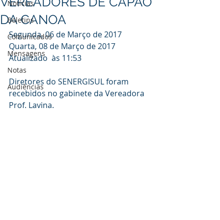
VEREADORES DE CAPÃO
Notícias
DA CANOA
Boletins
Segunda, 06 de Março de 2017
Comunicados
Quarta, 08 de Março de 2017
Mensagens
Atualizado  às 11:53
Notas
Diretores do SENERGISUL foram 
Audiências
recebidos no gabinete da Vereadora 
Prof. Lavina.