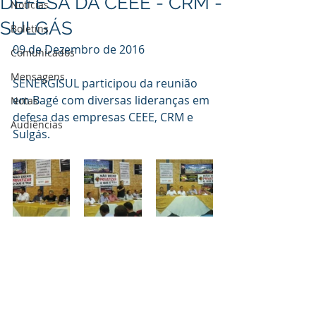
DEFESA DA CEEE - CRM -
Notícias
SULGÁS
Boletins
09 de Dezembro de 2016
Comunicados
Mensagens
SENERGISUL participou da reunião 
em Bagé com diversas lideranças em 
Notas
defesa das empresas CEEE, CRM e 
Audiências
Sulgás.