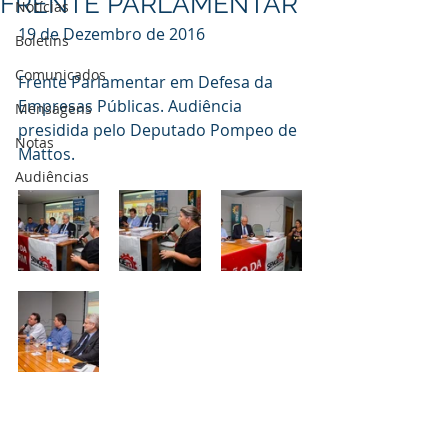
FRENTE PARLAMENTAR
Notícias
19 de Dezembro de 2016
Boletins
Comunicados
Frente Parlamentar em Defesa da 
Empresas Públicas. Audiência 
Mensagens
presidida pelo Deputado Pompeo de 
Notas
Mattos.
Audiências