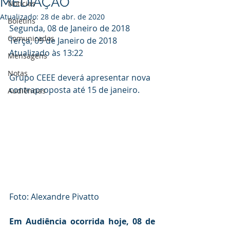
MEDIAÇÃO
Notícias
Atualizado:
28 de abr. de 2020
Boletins
Segunda, 08 de Janeiro de 2018
Comunicados
Terça, 09 de Janeiro de 2018
Atualizado às 13:22
Mensagens
Notas
Grupo CEEE deverá apresentar nova 
contraproposta até 15 de janeiro.
Audiências
Foto: Alexandre Pivatto
Em Audiência ocorrida hoje, 08 de 