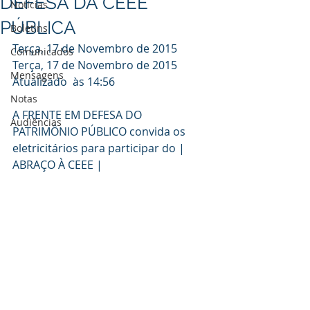
DEFESA DA CEEE
Notícias
PÚBLICA
Boletins
Terça, 17 de Novembro de 2015
Comunicados
Terça, 17 de Novembro de 2015
Mensagens
Atualizado  às 14:56
Notas
A FRENTE EM DEFESA DO 
Audiências
PATRIMÔNIO PÚBLICO convida os 
eletricitários para participar do | 
ABRAÇO À CEEE |