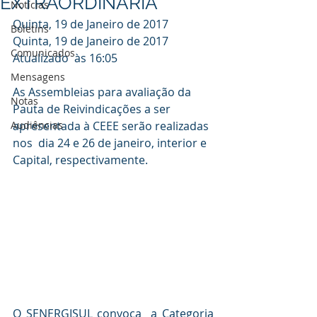
EXTRAORDINÁRIA
Notícias
Quinta, 19 de Janeiro de 2017
Boletins
Quinta, 19 de Janeiro de 2017
Comunicados
Atualizado  às 16:05
Mensagens
As Assembleias para avaliação da  
Notas
Pauta de Reivindicações a ser 
Audiências
apresentada à CEEE serão realizadas 
nos  dia 24 e 26 de janeiro, interior e 
Capital, respectivamente.
O SENERGISUL convoca  a Categoria 