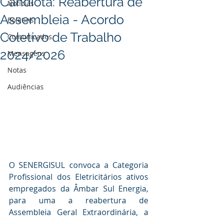
Candiota: Reabertura de
Notícias
Assembleia - Acordo
Boletins
Coletivo de Trabalho
Comunicados
2024/2026
Mensagens
Notas
Audiências
O SENERGISUL convoca a Categoria 
Profissional dos Eletricitários ativos 
empregados da Âmbar Sul Energia, 
para uma a reabertura de 
Assembleia Geral Extraordinária, a 